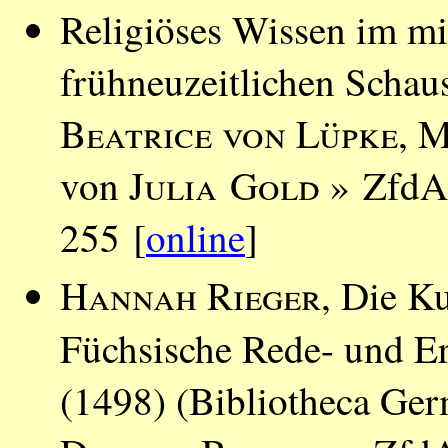
Religiöses Wissen im mit
frühneuzeitlichen Schau
Beatrice von Lüpke
,
M
von
Julia Gold
» ZfdA 
255 [
online
]
Hannah Rieger
, Die Ku
Füchsische Rede- und Er
(1498) (Bibliotheca Ger