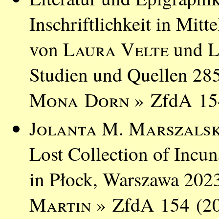
Inschriftlichkeit in Mitt
von
Laura Velte
und
L
Studien und Quellen 285
Mona Dorn
» ZfdA 154
Jolanta M. Marszals
Lost Collection of Incu
in Płock, Warszawa 202
Martin
» ZfdA 154 (202