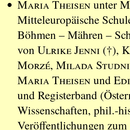
Maria Theisen
unter M
Mitteleuropäische Schul
Böhmen – Mähren – Schl
von
Ulrike Jenni
(†),
K
Morzé
,
Milada Studn
Maria Theisen
und
Ed
und Registerband (Öster
Wissenschaften, phil.-hi
Veröffentlichungen zum