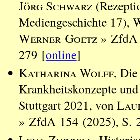
Jörg Schwarz
(Rezeptio
Mediengeschichte 17), 
Werner Goetz
» ZfdA 
279 [
online
]
Katharina Wolff
, Die
Krankheitskonzepte und 
Stuttgart 2021, von
Lau
» ZfdA 154 (2025), S. 
Lena Zudrell
, Histori