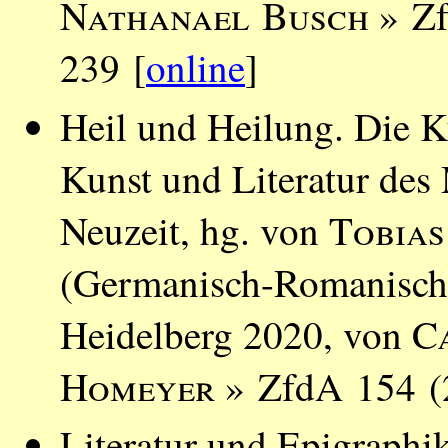
Nathanael Busch
» Zf
239 [
online
]
Heil und Heilung. Die Ku
Kunst und Literatur des 
Neuzeit, hg. von
Tobias
(Germanisch-Romanische 
Heidelberg 2020, von
C
Homeyer
» ZfdA 154 (2
Literatur und Epigraphi