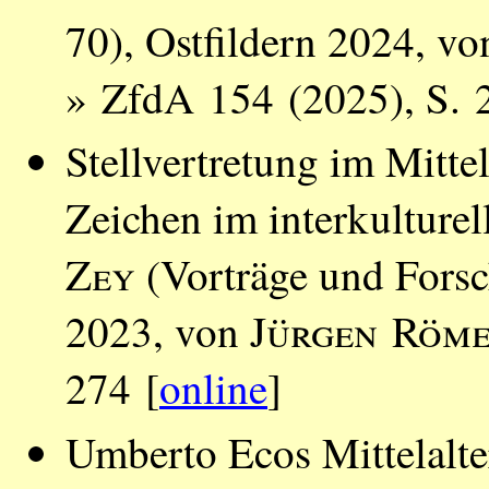
70), Ostfildern 2024, v
» ZfdA 154 (2025), S. 
Stellvertretung im Mitte
Zeichen im interkulturel
Zey
(Vorträge und Fors
2023, von
Jürgen Röm
274 [
online
]
Umberto Ecos Mittelalte