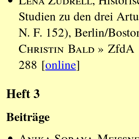
Studien zu den drei Art
N. F. 152), Berlin/Bost
Christin Bald
» ZfdA 1
288 [
online
]
Heft 3
Beiträge
Anika Soraya Meißn