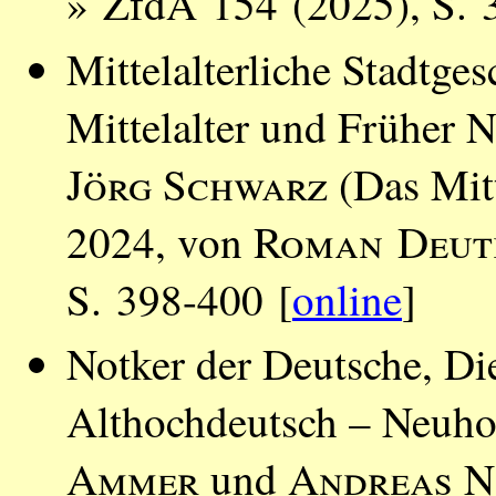
» ZfdA 154 (2025), S. 
Mittelalterliche Stadtges
Mittelalter und Früher N
Jörg Schwarz
(Das Mitt
2024, von
Roman Deut
S. 398-400 [
online
]
Notker der Deutsche, Die
Althochdeutsch – Neuho
Ammer
und
Andreas N