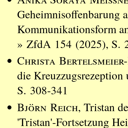
Geheimnisoffenbarung a
Kommunikationsform am 
» ZfdA 154 (2025), S. 
Christa Bertelsmeier-
die Kreuzzugsrezeption
S. 308-341
Björn Reich
, Tristan d
'Tristan'-Fortsetzung He