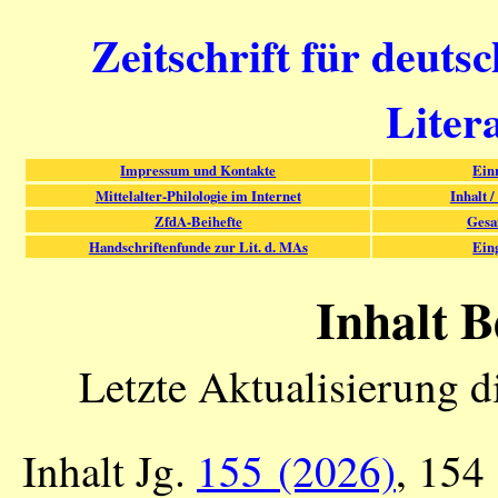
Zeitschrift für deuts
Liter
Impressum und Kontakte
Ein
Mittelalter-Philologie im Internet
Inhalt /
ZfdA-Beihefte
Gesa
Handschriftenfunde zur Lit. d. MAs
Ein
Inhalt B
Letzte Aktualisierung d
Inhalt Jg.
155 (2026)
, 154