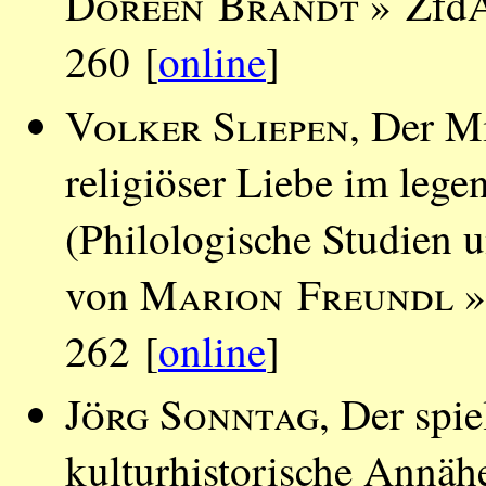
Doreen Brandt
» ZfdA
260 [
online
]
Volker Sliepen
, Der M
religiöser Liebe im lege
(Philologische Studien 
von
Marion Freundl
»
262 [
online
]
Jörg Sonntag
, Der spie
kulturhistorische Annäh