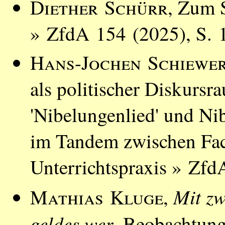
Diether Schürr
, Zum 
» ZfdA 154 (2025), S. 
Hans-Jochen Schiewe
als politischer Diskursr
'Nibelungenlied' und Ni
im Tandem zwischen Fac
Unterrichtspraxis » Zfd
Mit zw
Mathias Kluge
,
geldes wer
. Beobachtun