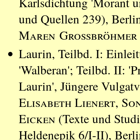
Karlsdichtung 'Morant u
und Quellen 239), Berli
Maren Großbröhmer
Laurin, Teilbd. I: Einlei
'Walberan'; Teilbd. II: '
Laurin', Jüngere Vulgatv
Elisabeth Lienert
,
Son
Eicken
(Texte und Studi
Heldenepik 6/I-II), Berl