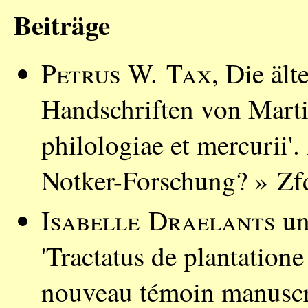
Beiträge
Petrus W. Tax
, Die ält
Handschriften von Marti
philologiae et mercurii'.
Notker-Forschung? » Zf
Isabelle Draelants
u
'Tractatus de plantation
nouveau témoin manuscr