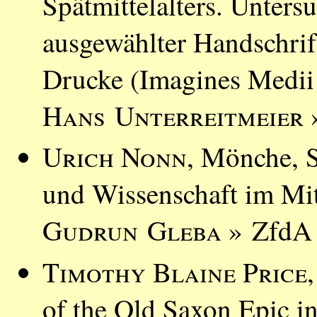
Spätmittelalters. Unter
ausgewählter Handschrif
Drucke (Imagines Medii
Hans Unterreitmeier
»
Urich Nonn
, Mönche, S
und Wissenschaft im Mit
Gudrun Gleba
» ZfdA 
Timothy Blaine Price
of the Old Saxon Epic in