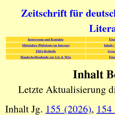
Zeitschrift für deuts
Liter
Impressum und Kontakte
Ein
Mittelalter-Philologie im Internet
Inhalt /
ZfdA-Beihefte
Gesa
Handschriftenfunde zur Lit. d. MAs
Ein
Inhalt B
Letzte Aktualisierung d
Inhalt Jg.
155 (2026)
,
154 