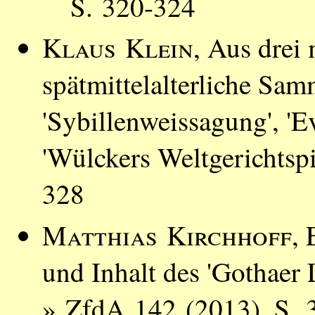
S. 320-324
Klaus Klein
, Aus drei
spätmittelalterliche Sam
'Sybillenweissagung', '
'Wülckers Weltgerichtsp
328
Matthias Kirchhoff
, 
und Inhalt des 'Gothaer 
» ZfdA 142 (2013), S. 