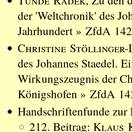
Tünde Radek
, Zu den 
der 'Welt­chronik' des J
Jahrhundert » ZfdA 142
Christine Stöllinger-
des Johannes Staedel. Ei
Wirkungszeugnis der Ch
Königshofen » ZfdA 142
Handschriftenfunde zur L
212. Beitrag:
Klaus 