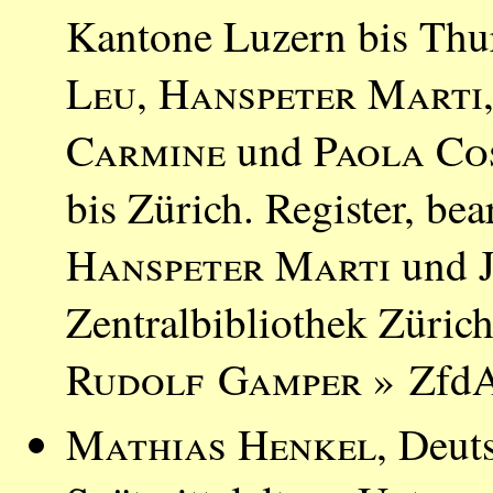
Kantone Luzern bis Thur
Leu
,
Hanspeter Marti
Carmine
und
Paola Co
bis Zürich. Register, be
Hanspeter Marti
und
Zentralbibliothek Züric
Rudolf Gamper
» ZfdA
Mathias Henkel
, Deut