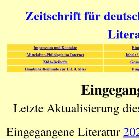
Zeitschrift für deuts
Liter
Impressum und Kontakte
Ein
Mittelalter-Philologie im Internet
Inhalt /
ZfdA-Beihefte
Gesa
Handschriftenfunde zur Lit. d. MAs
Ein
Eingegan
Letzte Aktualisierung di
Eingegangene Literatur
20