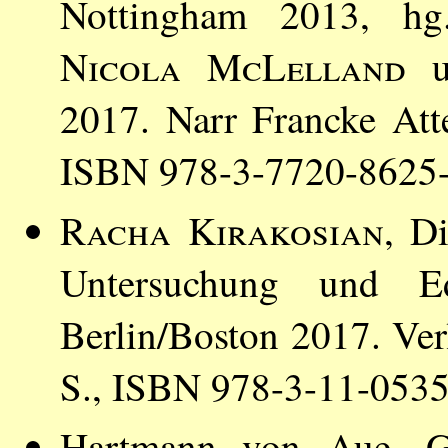
Nottingham 2013, h
Nicola McLelland
u
2017. Narr Francke Att
ISBN 978-3-7720-8625-
Racha Kirakosian
, D
Untersuchung und E
Berlin/Boston 2017. Ver
S., ISBN 978-3-11-053
Hartmann von Aue, G