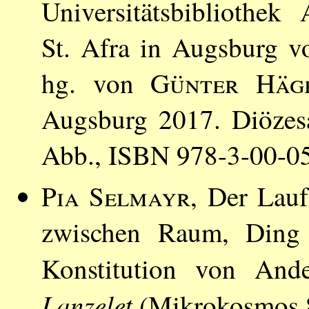
Universitätsbibliothe
St. Afra in Augsburg v
hg. von
Günter Häg
Augsburg 2017. Diözes
Abb., ISBN 978-3-00-0
Pia Selmayr
, Der Lauf
zwischen Raum, Ding 
Konstitution von An
Lanzelet
(Mikrokosmos 82