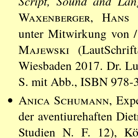
Script, Sound and Lan
Waxenberger
,
Hans 
unter Mitwirkung von 
Majewski
(LautSchrift
Wiesbaden 2017. Dr. Lud
S. mit Abb., ISBN 978-
Anica Schumann
, Exp
der aventiurehaften Die
Studien N. F. 12), K