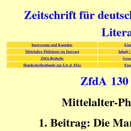
Zeitschrift für deuts
Liter
Impressum und Kontakte
Ein
Mittelalter-Philologie im Internet
Inhalt /
ZfdA-Beihefte
Gesa
Handschriftenfunde zur Lit. d. MAs
Ein
ZfdA 130 (
Mittelalter-Ph
1. Beitrag: Die Ma