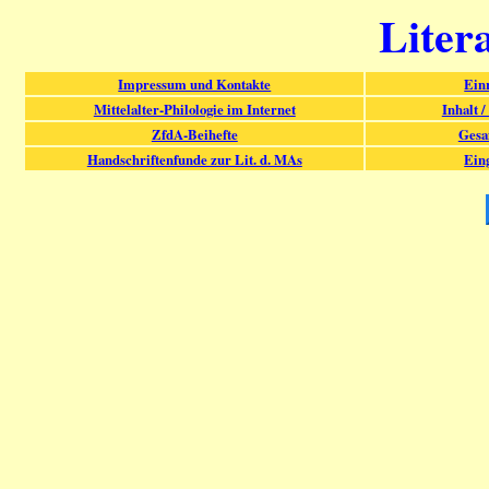
Liter
Impressum und Kontakte
Ein
Mittelalter-Philologie im Internet
Inhalt /
ZfdA-Beihefte
Gesa
Handschriftenfunde zur Lit. d. MAs
Ein