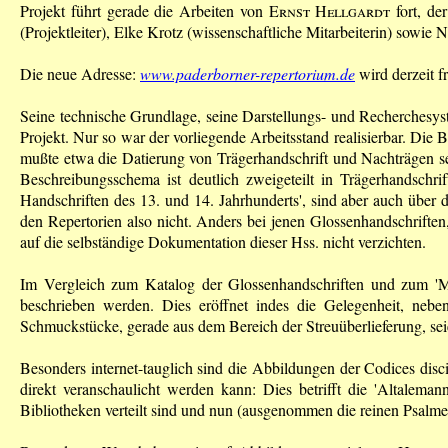
Projekt führt gerade die Arbeiten von
Ernst Hellgardt
fort, de
(Projektleiter), Elke Krotz (wissenschaftliche Mitarbeiterin) sowie
Die neue Adresse:
www.paderborner-repertorium.de
wird derzeit f
Seine technische Grundlage, seine Darstellungs- und Recherchesyst
Projekt. Nur so war der vorliegende Arbeitsstand realisierbar. Die 
mußte etwa die Datierung von Trägerhandschrift und Nachträgen s
Beschreibungsschema ist deutlich zweigeteilt in Trägerhandschr
Handschriften des 13. und 14. Jahrhunderts', sind aber auch über d
den Repertorien also nicht. Anders bei jenen Glossenhandschriften
auf die selbständige Dokumentation dieser Hss. nicht verzichten.
Im Vergleich zum Katalog der Glossenhandschriften und zum 'Marb
beschrieben werden. Dies eröffnet indes die Gelegenheit, neben
Schmuckstücke, gerade aus dem Bereich der Streuüberlieferung, sei
Besonders internet-tauglich sind die Abbildungen der Codices disc
direkt veranschaulicht werden kann: Dies betrifft die 'Altalema
Bibliotheken verteilt sind und nun (ausgenommen die reinen Psalmen