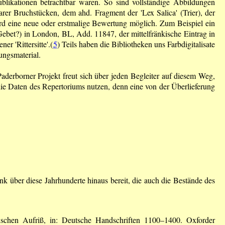
blikationen betrachtbar waren. So sind vollständige Abbildungen
rer Bruchstücken, dem ahd. Fragment der 'Lex Salica' (Trier), der
ird eine neue oder erstmalige Bewertung möglich. Zum Beispiel ein
, Gebet?) in London, BL, Add. 11847, der mittelfränkische Eintrag in
r 'Rittersitte'.(
5
) Teils haben die Bibliotheken uns Farbdigitalisate
dungsmaterial.
aderborner Projekt freut sich über jeden Begleiter auf diesem Weg,
ie Daten des Repertoriums nutzen, denn eine von der Überlieferung
k über diese Jahrhunderte hinaus bereit, die auch die Bestände des
ischen Aufriß, in: Deutsche Handschriften 1100–1400. Oxforder