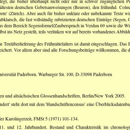
gt, die bisher überhaupt nicht oder nur in schwer zugänglichen Pu
en ältesten deutschen Gebetsanweisungen (Beuron), den frühmhd. Colma
te' (Zürich). Aber auch für bisher unklare oder unbekannte Texte w
abklatsch, die fast vollständig rubrizierten deutschen Einträge (Segen
us dem Bereich Segensformel/Zauberspruch in Verdun 69 sowie die Wiene
bst ins Netz gestellt, teils verlinken wir auf bereits vorhandenes Abbil
extüberlieferung des Frühmittelalters ist damit eingeschlagen. Das P
ert. Vor allem aber sind alle Forschungsbeiträge willkommen, die d
Universität Paderborn, Warburger Str. 100, D-33098 Paderborn
hen und altsächsischen Glossenhandschriften, Berlin/New York 2005.
rt' steht dort mit dem 'Handschriftencensus' eine Überblicksdatenban
er Karolingerzeit, FMSt 5 (1971) 101-134.
11. und 12. Jahrhundert. Bestand und Charakteristik im chronolog