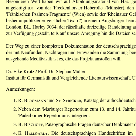
Besonderen Wert haben wir auf Abbildungsmaterial von Hss. gele
angefertigt u.a. von der 'Freckenhorster Heberolle' (Münster), d
'Fränkischen Psalmen-Fragmente' (Wien) sowie der 'Rheinauer Gebe
bisher unpublizierter geistlicher Text (?) in einem Augsburger Leim
London, BL, Harley 3034, der rätselhafte dreizeilige Randeintrag a
zur Verfügung gestellt, teils auf unsere Anregung hin die Dateien sel
Der Weg zu einer kompletten Dokumentation der deutschsprachigen T
der mit Neufunden, Nachträgen und Einwänden die Sammlung bereich
ausgehende Mediävistik ist es, die das Projekt anstoßen will.
Dr. Elke Krotz / Prof. Dr. Stephan Müller
Institut für Germanistik und Vergleichende Literaturwissenschaft, 
Anmerkungen:
R. Bergmann
und
St. Stricker
, Katalog der althochdeutsc
Neben dem 'Marburger Repertorium zum 13. und 14. Jahrhunde
'Paderborner Repertoriums' integriert.
B. Bischoff
, Paläographische Fragen deutscher Denkmäler d
E. Hellgardt
, Die deutschsprachigen Handschriften im 