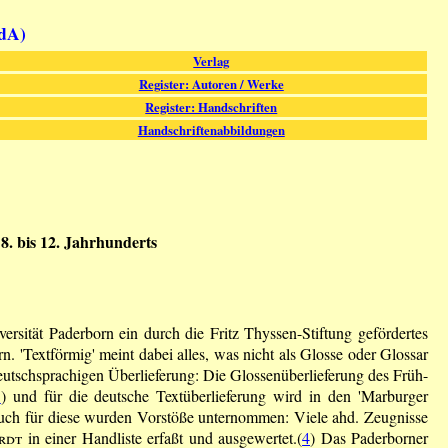
fdA)
Verlag
Register: Autoren / Werke
Register: Handschriften
Handschriftenabbildungen
8. bis 12. Jahrhunderts
rsität Paderborn ein durch die Fritz Thyssen-Stiftung gefördertes
ern. 'Textförmig' meint dabei alles, was nicht als Glosse oder Glossar
eutschsprachigen Überlieferung: Die Glossenüberlieferung des Früh-
1
) und für die deutsche Textüberlieferung wird in den 'Marburger
t. Auch für diese wurden Vorstöße unternommen: Viele ahd. Zeugnisse
rdt
in einer Handliste erfaßt und ausgewertet.(
4
) Das Paderborner