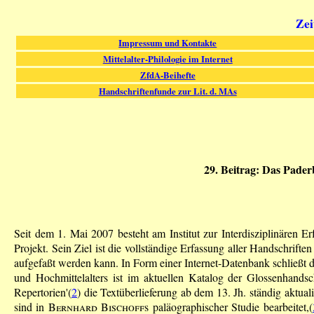
Zei
Impressum und Kontakte
Mittelalter-Philologie im Internet
ZfdA-Beihefte
Handschriftenfunde zur Lit. d. MAs
29. Beitrag: Das Pader
Seit dem 1. Mai 2007 besteht am Institut zur Interdisziplinären 
Projekt. Sein Ziel ist die vollständige Erfassung aller Handschriften
aufgefaßt werden kann. In Form einer Internet-Datenbank schließt 
und Hochmittelalters ist im aktuellen Katalog der Glossenhands
Repertorien'(
2
) die Textüberlieferung ab dem 13. Jh. ständig aktua
sind in
Bernhard Bischoff
s paläographischer Studie bearbeitet,(