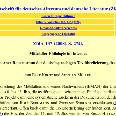
tschrift für deutsches Altertum und deutsche Literatur (Z
Einrichtungsrichtlinien
Inhalt / Vorschau Bd. 155 (2026)
Gesamtinhaltsverzeichnis
Eingegangene Literatur
ZfdA 137 (2008), S. 274f.
Mittelalter-Philologie im Internet
borner Repertorium der deutschsprachigen Textüberlieferung des 
von
Elke Krotz
und
Stephan Müller
Erforschung des Mittelalters und seines Nachwirkens (IEMAN) der Unive
 des 8. bis 12. Jh.s, die textförmige deutschsprachige Einträge überlief
das Projekt damit eine systematische Lücke in der Dokumentation der d
chriften von
Rolf Bergmann
und
Stefanie Stricker
erschlossen,(
lisiert erfaßt. Offen blieb damit die Textüberlieferung der frühen Zei
3
) die Hss. der Zeit des 11. und 12. Jh.s wurden von
Ernst Hellga