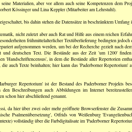
r seine Materialien, aber vor allem auch seine Kompetenzen dem Proj
 Norbert Kössinger und Lina Keppler (Mitarbeiter am Lehrstuhl).
reigeschaltet, bis dahin stehen die Datensätze in beschränktem Umfang 
ematik, nicht zuletzt aber auch Rat und Hilfe aus einem reichen Erfa
Besonderheiten frühmittelalterlicher Textüberlieferung bedingten jedoch
epariert aufgenommen werden, um bei der Recherche gezielt nach de
ift und deutschen Text. Die Bestände aus der Zeit 'um 1200' finde
en 'Handschriftencensus', in dem die Bestände aller Repertorien enthalt
, die auch Texte beinhalten; hier kann das 'Paderborner Repertorium' 
urger Repertorium' ist der Bestand des Paderborner Projekts besch
 den Beschreibungen auch Abbildungen im Internet bereitzustellen
en schon hier abschließend genannt.
issi, da hier über zwei oder mehr geöffnete Browserfenster die Zusamm
nnische Psalmenübersetzung', Otfrids von Weißenburg 'Evangelienbu
texte) vollständig über die Farbdigitalisate im 'Paderborner Repertori