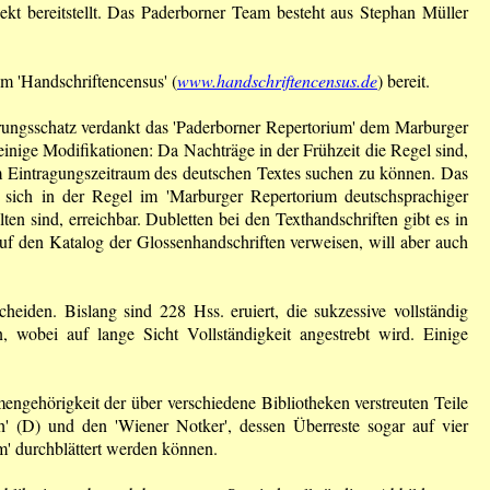
ekt bereitstellt. Das Paderborner Team besteht aus Stephan Müller
im 'Handschriftencensus' (
www.handschriftencensus.de
) bereit.
hrungsschatz verdankt das 'Pader­borner Repertorium' dem Marburger
 einige Modifikationen: Da Nachträge in der Frühzeit die Regel sind,
m Eintragungszeitraum des deutschen Textes suchen zu können. Das
n sich in der Regel im 'Marburger Repertorium deutschsprachiger
en sind, erreichbar. Dubletten bei den Texthandschriften gibt es in
auf den Katalog der Glossenhandschriften verweisen, will aber auch
eiden. Bislang sind 228 Hss. eruiert, die sukzessive vollständig
, wobei auf lange Sicht Vollständigkeit angestrebt wird. Einige
engehörigkeit der über verschiedene Bibliotheken verstreuten Teile
ch' (D) und den 'Wiener Notker', dessen Überreste sogar auf vier
um' durchblättert werden können.