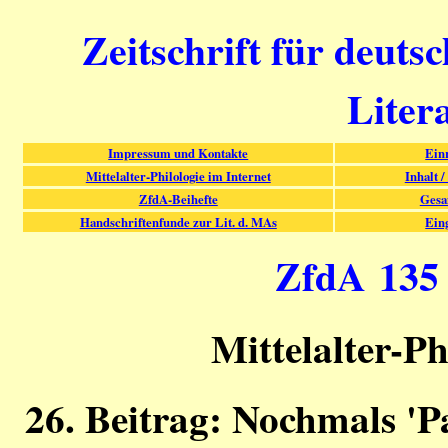
Zeitschrift für deuts
Liter
Impressum und Kontakte
Ein
Mittelalter-Philologie im Internet
Inhalt /
ZfdA-Beihefte
Gesa
Handschriftenfunde zur Lit. d. MAs
Ein
ZfdA 135 (
Mittelalter-Ph
26. Beitrag: Nochmals 'Pa