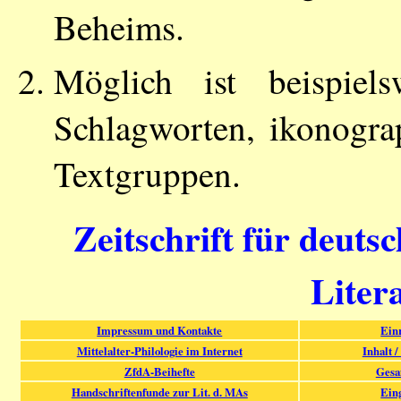
Beheims.
Möglich ist beispiels
Schlagworten, ikonogr
Textgruppen.
Zeitschrift für deuts
Liter
Impressum und Kontakte
Ein
Mittelalter-Philologie im Internet
Inhalt /
ZfdA-Beihefte
Gesa
Handschriftenfunde zur Lit. d. MAs
Ein