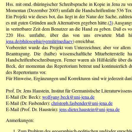
Hss. mit omd.-thüringischer Schreibsprache in Kopie in Jena zu ve
Momentan (Dezember 2005) umfaßt die Handschriftenliste 536 Texte
Ein Projekt wie dieses bot, das liegt in der Natur der Sache, zah
es mit guten Gründen auch Alternativen gegeben hätte.(
3
) Ausgangs
in vertretbarer Zeit dem Benutzer an die Hand zu geben. Daß es vore
220 Hss. umfaßte, über das von uns erwartete Maß hinaus
jena.de/philosophie/germlit/mediaev
) erreichbar.
Vorbereitet wurde das Projekt vom Unterzeichner, aber vor allem 
Beantragung. Die (halbe) wissenschaftliche Mitarbeiterste
Handschriftenbeschreibungen. Ferner waren als Hilfskräfte über d
Beck, der momentan das Repertorium betreut und kontinuierlich du
des Repertoriums vor.
Für Hinweise, Ergänzungen und Korrekturen sind wir jederzeit dan
Prof. Dr. Jens Haustein, Institut für Germanistische Literaturwissen
E-Mail (Dr. Beck):
wolfgang.beck@uni-jena.de
E-Mail (Dr. Fasbender):
christoph.fasbender@uni-jena.de
E-Mail (Prof. Dr. Haustein):
jens-dieter.haustein@uni-jena.de
Anmerkungen:
Zum Problem des geographisch-politischen und/oder sprachli