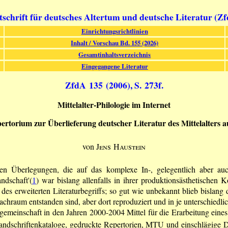
tschrift für deutsches Altertum und deutsche Literatur (Z
Einrichtungsrichtlinien
Inhalt / Vorschau Bd. 155 (2026)
Gesamtinhaltsverzeichnis
Eingegangene Literatur
ZfdA 135 (2006), S. 273f.
Mittelalter-Philologie im Internet
pertorium zur Überlieferung deutscher Literatur des Mittelalters
von
Jens Haustein
en Überlegungen, die auf das komplexe In-, gelegentlich aber auc
andschaft'(
1
) war bislang allenfalls in ihrer produktionsästhetischen K
es erweiterten Literaturbegriffs; so gut wie unbekannt blieb bislang
achraum entstanden sind, aber dort reproduziert und in je unterschiedli
gemeinschaft in den Jahren 2000-2004 Mittel für die Erarbeitung eines
ndschriftenkataloge, gedruckte Repertorien, MTU und einschlägige D