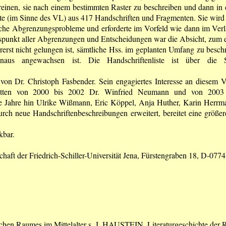
reinen, sie nach einem bestimmten Raster zu beschreiben und dann in 
 (im Sinne des VL) aus 417 Handschriften und Fragmenten. Sie wird k
lreiche Abgrenzungsprobleme und erforderte im Vorfeld wie dann im Ve
punkt aller Abgrenzungen und Entscheidungen war die Absicht, zum ei
rst nicht gelungen ist, sämtliche Hss. im geplanten Umfang zu beschrei
 angewachsen ist. Die Handschriftenliste ist über die Star
von Dr. Christoph Fasbender. Sein engagiertes Interesse an diesem 
lle hatten von 2000 bis 2002 Dr. Winfried Neumann und von 2
ie Jahre hin Ulrike Wißmann, Eric Köppel, Anja Huther, Karin Herrm
rch neue Handschriftenbeschreibungen erweitert, bereitet eine größere
kbar.
schaft der Friedrich-Schiller-Universität Jena, Fürstengraben 18, D-077
chen Raumes im Mittelalter s.
J. HAUSTEIN
, Literaturgeschichte der