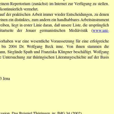
einem Repertorium (zunächst) im Internet zur Verfügung zu stellen.
ontinuierlich vermehrt.
rlauf der praktischen Arbeit immer wieder Entscheidungen, zu denen
nen ein distinktes, zum andern ein handhabbares Arbeitsinstrument
ben, liegt in erster Linie daran, daß unsere Liste, die ursprünglich
tseite der Jenaer germanistischen Mediävistik (
www.uni-
Vorhaben war eine wesentliche Voraussetzung für eine erfolgreiche
003 bis 2004 Dr. Wolfgang Beck inne. Von ihnen stammen die
ann, Sieglinde Spath und Franziska Klingner beschäftigt. Wolfgang
 Untersuchung zur thüringischen Literaturgeschichte auf der Basis
43 Jena
 Region. Das Beispiel Thüringen, in: JbIG 34 (2002)