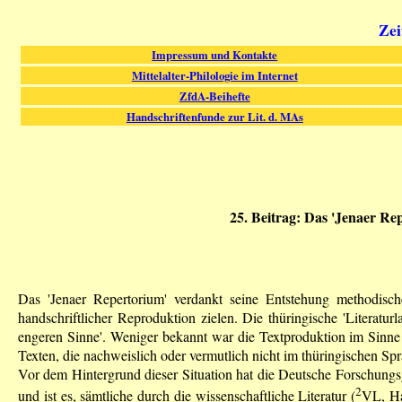
Zei
Impressum und Kontakte
Mittelalter-Philologie im Internet
ZfdA-Beihefte
Handschriftenfunde zur Lit. d. MAs
25. Beitrag: Das 'Jenaer Re
Das 'Jenaer Repertorium' verdankt seine Entstehung methodisch
handschriftlicher Reproduktion zielen. Die thüringische 'Literaturl
engeren Sinne'. Weniger bekannt war die Textproduktion im Sinne d
Texten, die nachweislich oder vermutlich nicht im thüringischen Spr
Vor dem Hintergrund dieser Situation hat die Deutsche Forschungs
2
und ist es, sämtliche durch die wissenschaftliche Literatur (
VL, Ha