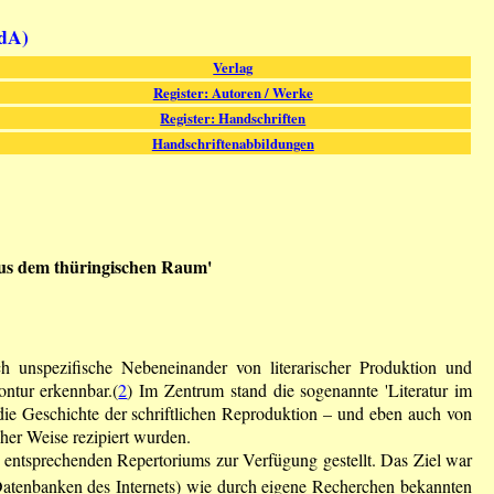
fdA)
Verlag
Register: Autoren / Werke
Register: Handschriften
Handschriftenabbildungen
 aus dem thüringischen Raum'
h unspezifische Nebeneinander von literarischer Produktion und
ontur erkennbar.(
2
) Im Zentrum stand die sogenannte 'Literatur im
 die Geschichte der schriftlichen Reproduktion – und eben auch von
cher Weise rezipiert wurden.
 entsprechenden Repertoriums zur Verfügung gestellt. Das Ziel war
atenbanken des Internets) wie durch eigene Recherchen bekannten