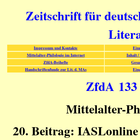
Zeitschrift für deuts
Liter
Impressum und Kontakte
Ein
Mittelalter-Philologie im Internet
Inhalt /
ZfdA-Beihefte
Gesa
Handschriftenfunde zur Lit. d. MAs
Ein
ZfdA 133 (
Mittelalter-Ph
20. Beitrag: IASLonline 