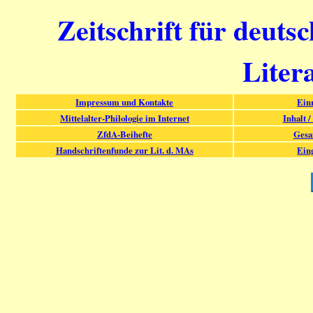
Zeitschrift für deuts
Liter
Impressum und Kontakte
Ein
Mittelalter-Philologie im Internet
Inhalt /
ZfdA-Beihefte
Gesa
Handschriftenfunde zur Lit. d. MAs
Ein