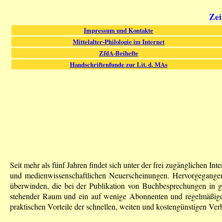
Zei
Impressum und Kontakte
Mittelalter-Philologie im Internet
ZfdA-Beihefte
Handschriftenfunde zur Lit. d. MAs
Seit mehr als fünf Jahren findet sich unter der frei zugänglichen Int
und medienwissenschaftlichen Neuerscheinungen. Hervorgegangen a
überwinden, die bei der Publikation von Buchbesprechungen in ge
stehender Raum und ein auf wenige Abonnenten und regelmäßige B
praktischen Vorteile der schnellen, weiten und kostengünstigen Verb