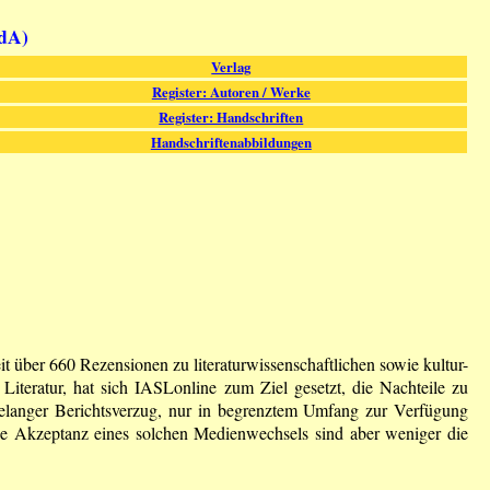
fdA)
Verlag
Register: Autoren / Werke
Register: Handschriften
Handschriftenabbildungen
it über 660 Rezensionen zu literaturwissenschaftlichen sowie kultur-
iteratur, hat sich IASLonline zum Ziel gesetzt, die Nachteile zu
hrelanger Berichtsverzug, nur in begrenztem Umfang zur Verfügung
ie Akzeptanz eines solchen Medienwechsels sind aber weniger die