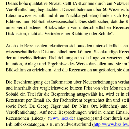
Dieses hohe qualitative Niveau stellt IASLonline durch ein Netzw
Veröffentlichung begutachten. Derzeit betreuen über 60 Wissenschaf
Literaturwissenschaft und ihren Nachbargebieten) finden sich Exp
Editions- und Bibliothekswissenschaft. Dies stellt sicher, daß d
unter verschiedenen Blickwinkeln von unterschiedlichen Rezensen
Diskussion, nicht als Vertreter einer Richtung oder Schule".
Auch die Rezensenten rekrutieren sich aus den unterschiedlichsten
wissenschaftlichen Diskurs teilnehmen können. Sachkundige Rezen
der unterschiedlichsten Fachrichtungen in die Lage zu versetzen, 
Intention, Anlage und Ergebnisse des Werks darstellen und sie im
Bildschirm zu erleichtern, sind die Rezensenten aufgefordert, sie du
Die Beschleunigung der Information über Neuerscheinungen verdank
und innerhalb der vergleichsweise kurzen Frist von vier Monaten 
Sobald ein Titel für die Besprechung ausgewählt ist, wird er in 
Rezensent per Email ab, der Fachreferent begutachtet ihn und ste
sowie Prof. Dr. Georg Jäger und Dr. Nina Ort, München) und e
Veröffentlichung. Auf neue Besprechungen wird in einem Email-Al
Rezensionen (LiRez)" (
www.lirez.de
) angezeigt und dort durch zus
Bibliothekskatalogen, z.B. im Südwestverbund (
http://www.bsz-bw