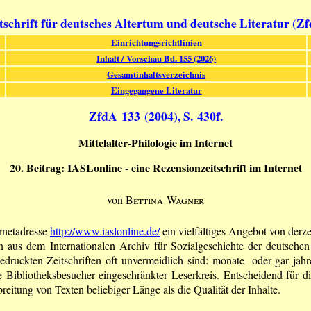
tschrift für deutsches Altertum und deutsche Literatur (Z
Einrichtungsrichtlinien
Inhalt / Vorschau Bd. 155 (2026)
Gesamtinhaltsverzeichnis
Eingegangene Literatur
ZfdA 133 (2004), S. 430f.
Mittelalter-Philologie im Internet
20. Beitrag: IASLonline - eine Rezensionzeitschrift im Internet
von
Bettina Wagner
ernetadresse
http://www.iaslonline.de/
ein vielfältiges Angebot von derze
us dem Internationalen Archiv für Sozialgeschichte der deutschen L
druckten Zeitschriften oft unvermeidlich sind: monate- oder gar ja
ibliotheksbesucher eingeschränkter Leserkreis. Entscheidend für d
reitung von Texten beliebiger Länge als die Qualität der Inhalte.