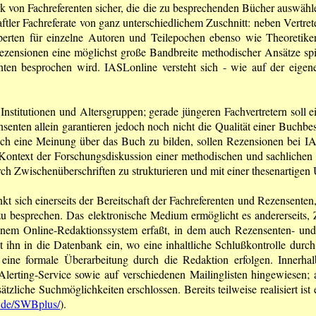
erk von Fachreferenten sicher, die die zu besprechenden Bücher auswä
tler Fachreferate von ganz unterschiedlichem Zuschnitt: neben Vertreter
erten für einzelne Autoren und Teilepochen ebenso wie Theoretiker de
ie Rezensionen eine möglichst große Bandbreite methodischer Ansätze s
ten besprochen wird. IASLonline versteht sich - wie auf der eigen
 Institutionen und Altersgruppen; gerade jüngeren Fachvertretern soll
senten allein garantieren jedoch noch nicht die Qualität einer Buc
sich eine Meinung über das Buch zu bilden, sollen Rezensionen bei IA
 Kontext der Forschungsdiskussion einer methodischen und sachlichen K
rch Zwischenüberschriften zu strukturieren und mit einer thesenartigen 
t sich einerseits der Bereitschaft der Fachreferenten und Rezensenten
zu besprechen. Das elektronische Medium ermöglicht es andererseits, 
einem Online-Redaktionssystem erfaßt, in dem auch Rezensenten- und V
llt ihn in die Datenbank ein, wo eine inhaltliche Schlußkontrolle dur
ine formale Überarbeitung durch die Redaktion erfolgen. Innerha
erting-Service sowie auf verschiedenen Mailinglisten hingewiesen; a
ätzliche Suchmöglichkeiten erschlossen. Bereits teilweise realisiert i
.de/SWBplus/
).