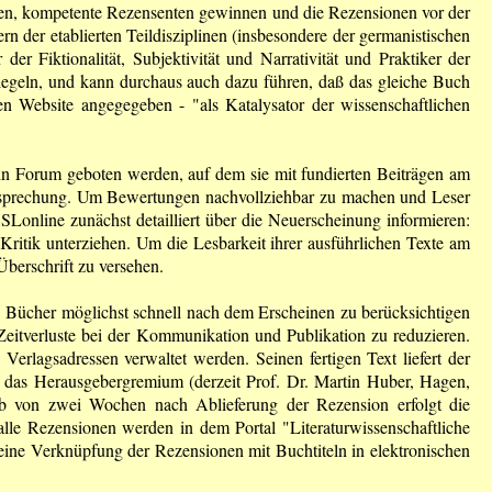
hlen, kompetente Rezensenten gewinnen und die Rezensionen vor der
n der etablierten Teildisziplinen (insbesondere der germanistischen
r Fiktionalität, Subjektivität und Narrativität und Praktiker der
piegeln, und kann durchaus auch dazu führen, daß das gleiche Buch
en Website angegegeben - "als Katalysator der wissenschaftlichen
 ein Forum geboten werden, auf dem sie mit fundierten Beiträgen am
hbesprechung. Um Bewertungen nachvollziehbar zu machen und Leser
SLonline zunächst detailliert über die Neuerscheinung informieren:
ritik unterziehen. Um die Lesbarkeit ihrer ausführlichen Texte am
Überschrift zu versehen.
, Bücher möglichst schnell nach dem Erscheinen zu berücksichtigen
Zeitverluste bei der Kommunikation und Publikation zu reduzieren.
erlagsadressen verwaltet werden. Seinen fertigen Text liefert der
ch das Herausgebergremium (derzeit Prof. Dr. Martin Huber, Hagen,
lb von zwei Wochen nach Ablieferung der Rezension erfolgt die
lle Rezensionen werden in dem Portal "Literaturwissenschaftliche
st eine Verknüpfung der Rezensionen mit Buchtiteln in elektronischen