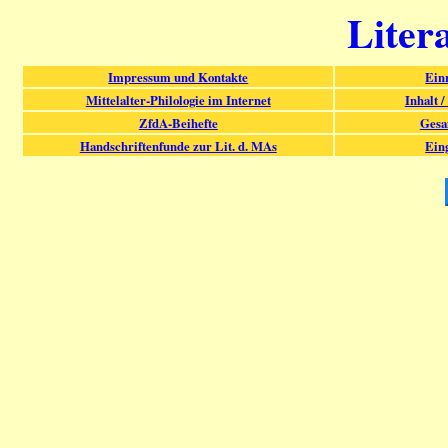
Liter
Impressum und Kontakte
Ein
Mittelalter-Philologie im Internet
Inhalt /
ZfdA-Beihefte
Gesa
Handschriftenfunde zur Lit. d. MAs
Ein