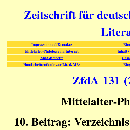
Zeitschrift für deuts
Liter
Impressum und Kontakte
Ein
Mittelalter-Philologie im Internet
Inhalt /
ZfdA-Beihefte
Gesa
Handschriftenfunde zur Lit. d. MAs
Ein
ZfdA 131 (2
Mittelalter-Ph
10. Beitrag: Verzeichni