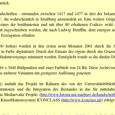
urück.
andschriften - entstanden zwischen 1417 und 1477 in drei der bekan
, die wahrscheinlich in Straßburg anzusiedeln ist. Eine weitere Gru
rt eines der berühmtesten und mit über 80 erhaltenen Codices wohl
tatt zugeschrieben werden, die nach Ludwig Henfflin, dem einzigen n
Erzeugnisse erhalten.
00 Seiten) wurden in den ersten neun Monaten 2001 durch die Ab
g in Farbe digitalisiert. Durch den Einsatz des eigens durch das Graz
ufnahmevorgangs minimiert werden. Ermöglicht wurde so die direkte D
6 x 3040 Bildpunkten und einer Farbtiefe von 24 Bit. Diese Archivvers
 mehrere Varianten mit geringerer Auflösung generiert.
5
) umfaßt das Projekt im Rahmen des von der Universitätsbibliot
ustrationen und die Integration des Bestandes in das für mittelal
a Mediaevalia'-Projekt (
http://www.fotomr.uni-marburg.de/handschrif
em Klassifikationssystem ICONCLASS (
http://www.iconclass.nl/
) erfolg