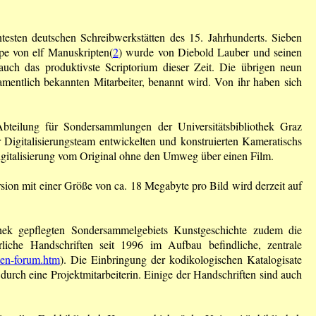
ntesten deutschen Schreibwerkstätten des 15. Jahrhunderts. Sieben
ppe von elf Manuskripten(
2
) wurde von Diebold Lauber und seinen
 auch das produktivste Scriptorium dieser Zeit. Die übrigen neun
amentlich bekannten Mitarbeiter, benannt wird. Von ihr haben sich
teilung für Sondersammlungen der Universitätsbibliothek Graz
er Digitalisierungsteam entwickelten und konstruierten Kameratischs
igitalisierung vom Original ohne den Umweg über einen Film.
ion mit einer Größe von ca. 18 Megabyte pro Bild wird derzeit auf
hek gepflegten Sondersammelgebiets Kunstgeschichte zudem die
terliche Handschriften seit 1996 im Aufbau befindliche, zentrale
ten-forum.htm
). Die Einbringung der kodikologischen Katalogisate
t durch eine Projektmitarbeiterin. Einige der Handschriften sind auch