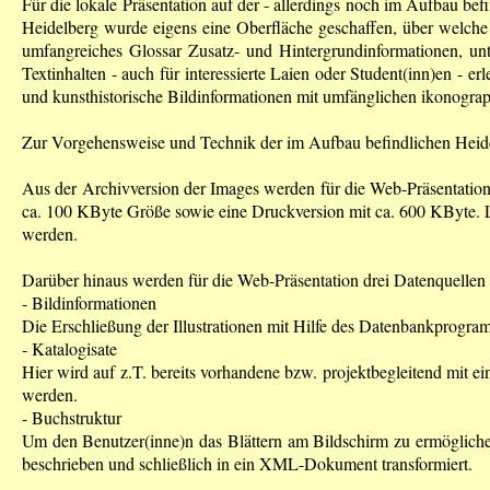
Für die lokale Präsentation auf der - allerdings noch im Aufbau befi
Heidelberg wurde eigens eine Oberfläche geschaffen, über welche 
umfangreiches Glossar Zusatz- und Hintergrundinformationen, un
Textinhalten - auch für interessierte Laien oder Student(inn)en - e
und kunsthistorische Bildinformationen mit umfänglichen ikonograph
Zur Vorgehensweise und Technik der im Aufbau befindlichen Heide
Aus der Archivversion der Images werden für die Web-Präsentation
ca. 100 KByte Größe sowie eine Druckversion mit ca. 600 KByte. L
werden.
Darüber hinaus werden für die Web-Präsentation drei Datenquelle
- Bildinformationen
Die Erschließung der Illustrationen mit Hilfe des Datenbankprog
- Katalogisate
Hier wird auf z.T. bereits vorhandene bzw. projektbegleitend mit e
werden.
- Buchstruktur
Um den Benutzer(inne)n das Blättern am Bildschirm zu ermöglic
beschrieben und schließlich in ein XML-Dokument transformiert.