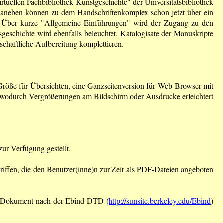
rtuellen Fachbibliothek Kunstgeschichte" der Universitätsbibliothek
. Daneben können zu dem Handschriftenkomplex schon jetzt über ein
en. Über kurze "Allgemeine Einführungen" wird der Zugang zu den
nsgeschichte wird ebenfalls beleuchtet. Katalogisate der Manuskripte
schaftliche Aufbereitung komplettieren.
Größe für Übersichten, eine Ganzseitenversion für Web-Browser mit
, wodurch Vergrößerungen am Bildschirm oder Ausdrucke erleichtert
ur Verfügung gestellt.
griffen, die den Benutzer(inne)n zur Zeit als PDF-Dateien angeboten
ML-Dokument nach der Ebind-DTD (
http://sunsite.berkeley.edu/Ebind
)