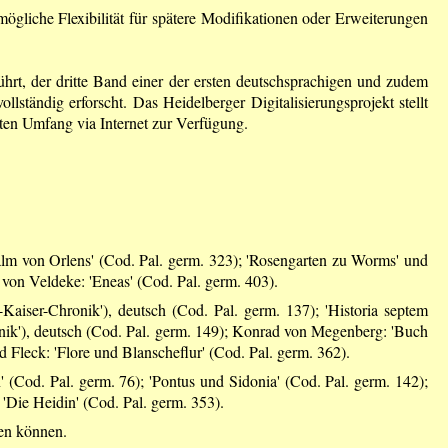
liche Flexibilität für spätere Modifikationen oder Erweiterungen
ührt, der dritte Band einer der ersten deutschsprachigen und zudem
lständig erforscht. Das Heidelberger Digitalisierungsprojekt stellt
mten Umfang via Internet zur Verfügung.
halm von Orlens' (Cod. Pal. germ. 323); 'Rosengarten zu Worms' und
h von Veldeke: 'Eneas' (Cod. Pal. germ. 403).
aiser-Chronik'), deutsch (Cod. Pal. germ. 137); 'Historia septem
onik'), deutsch (Cod. Pal. germ. 149); Konrad von Megenberg: 'Buch
d Fleck: 'Flore und Blanscheflur' (Cod. Pal. germ. 362).
(Cod. Pal. germ. 76); 'Pontus und Sidonia' (Cod. Pal. germ. 142);
'Die Heidin' (Cod. Pal. germ. 353).
den können.