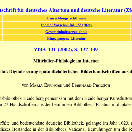
tschrift für deutsches Altertum und deutsche Literatur (Z
Einrichtungsrichtlinien
Inhalt / Vorschau Bd. 155 (2026)
Gesamtinhaltsverzeichnis
Eingegangene Literatur
ZfdA 131 (2002), S. 137-139
Mittelalter-Philologie im Internet
gital: Digitalisierung spätmittelalterlicher Bilderhandschriften aus 
von
Maria Effinger
und
Eberhard Pietzsch
bibliothek Heidelberg gemeinsam mit dem Heidelberger Kunsthistorische
n 27 Handschriften aus der berühmten Bibliotheca Palatina in digitale
 größte und bedeutendste deutsche Bibliothek, gelangte im Jahr 1623, 
 dieses Bestandes in der Bibliotheca Vaticana. Bemühungen um die R