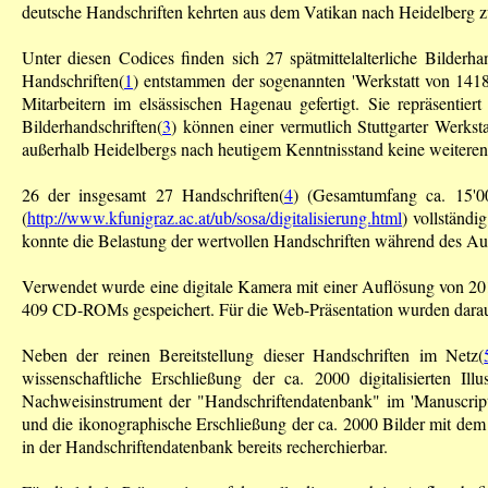
deutsche Handschriften kehrten aus dem Vatikan nach Heidelberg z
Unter diesen Codices finden sich 27 spätmittelalterliche Bilderh
Handschriften(
1
) entstammen der sogenannten 'Werkstatt von 1418'
Mitarbeitern im elsässischen Hagenau gefertigt. Sie repräsentie
Bilderhandschriften(
3
) können einer vermutlich Stuttgarter Werks
außerhalb Heidelbergs nach heutigem Kenntnisstand keine weiteren 
26 der insgesamt 27 Handschriften(
4
) (Gesamtumfang ca. 15'0
(
http://www.kfunigraz.ac.at/ub/sosa/digitalisierung.html
) vollständi
konnte die Belastung der wertvollen Handschriften während des A
Verwendet wurde eine digitale Kamera mit einer Auflösung von 201
409 CD-ROMs gespeichert. Für die Web-Präsentation wurden daraus
Neben der reinen Bereitstellung dieser Handschriften im Netz(
wissenschaftliche Erschließung der ca. 2000 digitalisierten Ill
Nachweisinstrument der "Handschriftendatenbank" im 'Manuscript
und die ikonographische Erschließung der ca. 2000 Bilder mit d
in der Handschriftendatenbank bereits recherchierbar.