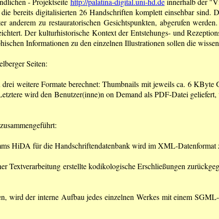
ndlichen - Projektseite
http://palatina-digital.uni-hd.de
innerhalb der "Vi
die bereits digitalisierten 26 Handschriften komplett einsehbar sind
ter anderem zu restauratorischen Gesichtspunkten, abgerufen werd
rleichtert. Der kulturhistorische Kontext der Entstehungs- und Rezeptio
ischen Informationen zu den einzelnen Illustrationen sollen die wissen
lberger Seiten:
 drei weitere Formate berechnet: Thumbnails mit jeweils ca. 6 KByte 
etztere wird den Benutzer(inne)n on Demand als PDF-Datei geliefert
n zusammengeführt:
ramms HiDA für die Handschriftendatenbank wird im XML-Datenformat z
iner Textverarbeitung erstellte kodikologische Erschließungen zurückge
hen, wird der interne Aufbau jedes einzelnen Werkes mit einem SG