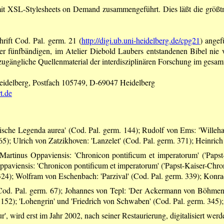
 XSL-Stylesheets on Demand zusammengeführt. Dies läßt die größtmög
hrift Cod. Pal. germ. 21 (
http://digi.ub.uni-heidelberg.de/cpg21
) angef
ser fünfbändigen, im Atelier Diebold Laubers entstandenen Bibel nie vol
r zugängliche Quellenmaterial der interdisziplinären Forschung im gesa
 Heidelberg, Postfach 105749, D-69047 Heidelberg
t.de
ssische Legenda aurea' (Cod. Pal. germ. 144); Rudolf von Ems: 'Wille
 365); Ulrich von Zatzikhoven: 'Lanzelet' (Cod. Pal. germ. 371); Heinric
rtinus Oppaviensis: 'Chronicon pontificum et imperatorum' ('Papst-K
Oppaviensis: 'Chronicon pontificum et imperatorum' ('Papst-Kaiser-Chr
 324); Wolfram von Eschenbach: 'Parzival' (Cod. Pal. germ. 339); Konra
(Cod. Pal. germ. 67); Johannes von Tepl: 'Der Ackermann von Böhmen' 
152); 'Lohengrin' und 'Friedrich von Schwaben' (Cod. Pal. germ. 345); 
 wird erst im Jahr 2002, nach seiner Restaurierung, digitalisiert wer