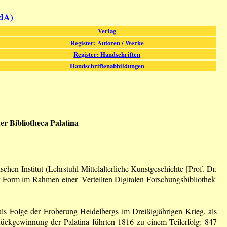
fdA)
Verlag
Register: Autoren / Werke
Register: Handschriften
Handschriftenabbildungen
der Bibliotheca Palatina
n Institut (Lehrstuhl Mittelalterliche Kunstgeschichte [Prof. Dr.
r Form im Rahmen einer 'Verteilten Digitalen Forschungsbibliothek'
als Folge der Eroberung Heidelbergs im Dreißigjährigen Krieg, als
ückgewinnung der Palatina führten 1816 zu einem Teilerfolg: 847