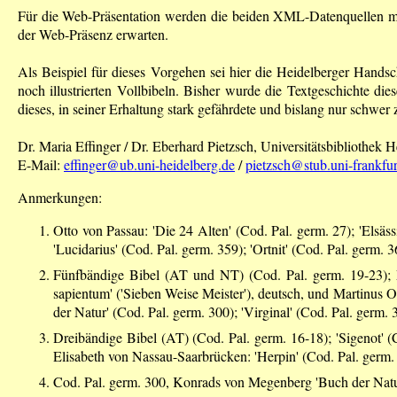
Für die Web-Präsentation werden die beiden XML-Datenquellen mit
der Web-Präsenz erwarten.
Als Beispiel für dieses Vorgehen sei hier die Heidelberger Handsc
noch illustrierten Vollbibeln. Bisher wurde die Textgeschichte die
dieses, in seiner Erhaltung stark gefährdete und bislang nur schwe
Dr. Maria Effinger / Dr. Eberhard Pietzsch, Universitätsbibliothek
E-Mail:
effinger@ub.uni-heidelberg.de
/
pietzsch@stub.uni-frankfur
Anmerkungen:
Otto von Passau: 'Die 24 Alten' (Cod. Pal. germ. 27); 'Elsä
'Lucidarius' (Cod. Pal. germ. 359); 'Ortnit' (Cod. Pal. germ.
Fünfbändige Bibel (AT und NT) (Cod. Pal. germ. 19-23); Ma
sapientum' ('Sieben Weise Meister'), deutsch, und Martinus 
der Natur' (Cod. Pal. germ. 300); 'Virginal' (Cod. Pal. germ.
Dreibändige Bibel (AT) (Cod. Pal. germ. 16-18); 'Sigenot' 
Elisabeth von Nassau-Saarbrücken: 'Herpin' (Cod. Pal. germ. 
Cod. Pal. germ. 300, Konrads von Megenberg 'Buch der Natur',