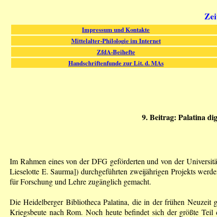
Zei
Impressum und Kontakte
Mittelalter-Philologie im Internet
ZfdA-Beihefte
Handschriftenfunde zur Lit. d. MAs
9. Beitrag: Palatina di
Im Rahmen eines von der DFG geförderten und von der Universitäts
Lieselotte E. Saurma]) durchgeführten zweijährigen Projekts werde
für Forschung und Lehre zugänglich gemacht.
Die Heidelberger Bibliotheca Palatina, die in der frühen Neuzeit
Kriegsbeute nach Rom. Noch heute befindet sich der größte Teil