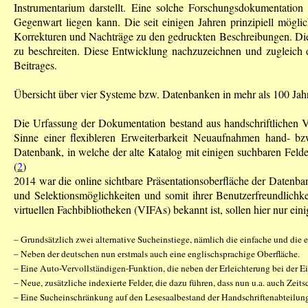
Instrumentarium darstellt. Eine solche Forschungsdokumentation
Gegenwart liegen kann. Die seit einigen Jahren prinzipiell möglic
Korrekturen und Nachträge zu den gedruckten Beschreibungen. Die 
zu beschreiten. Diese Entwicklung nachzuzeichnen und zugleich d
Beitrages.
Übersicht über vier Systeme bzw. Datenbanken in mehr als 100 Jah
Die Urfassung der Dokumentation bestand aus handschriftlichen 
Sinne einer flexibleren Erweiterbarkeit Neuaufnahmen hand- bzw.
Datenbank, in welche der alte Katalog mit einigen suchbaren Feld
(
2
)
2014 war die online sichtbare Präsentationsoberfläche der Datenban
und Selektionsmöglichkeiten und somit ihrer Benutzerfreundlich
virtuellen Fachbibliotheken (VIFAs) bekannt ist, sollen hier nur ei
– Grundsätzlich zwei alternative Sucheinstiege, nämlich die einfache und die e
– Neben der deutschen nun erstmals auch eine englischsprachige Oberfläche.
– Eine Auto-Vervollständigen-Funktion, die neben der Erleichterung bei der Ei
– Neue, zusätzliche indexierte Felder, die dazu führen, dass nun u.a. auch Zeitsc
– Eine Sucheinschränkung auf den Lesesaalbestand der Handschriftenabteilung (H