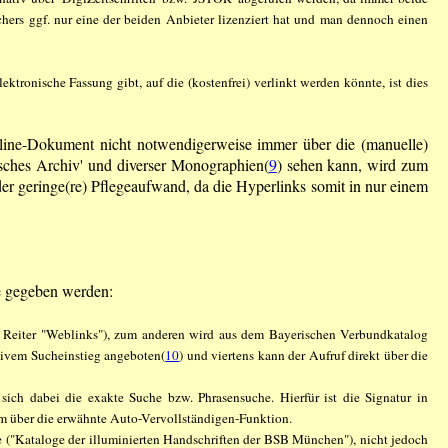
chers ggf. nur eine der beiden Anbieter lizenziert hat und man dennoch einen
ktronische Fassung gibt, auf die (kostenfrei) verlinkt werden könnte, ist dies
line-Dokument nicht notwendigerweise immer über die (manuelle)
sches Archiv' und diverser Monographien(
9
) sehen kann, wird zum
er geringe(re) Pflegeaufwand, da die Hyperlinks somit in nur einem
se gegeben werden:
Reiter "Weblinks"), zum anderen wird aus dem Bayerischen Verbundkatalog
ativem Sucheinstieg angeboten(
10
) und viertens kann der Aufruf direkt über die
sich dabei die exakte Suche bzw. Phrasensuche. Hierfür ist die Signatur in
em über die erwähnte Auto-Vervollständigen-Funktion.
e ("Kataloge der illuminierten Handschriften der BSB München"), nicht jedoch