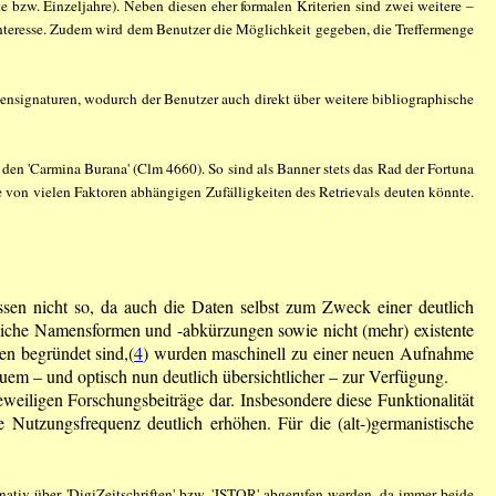
te bzw. Einzeljahre). Neben diesen eher formalen Kriterien sind zwei weitere –
nteresse. Zudem wird dem Benutzer die Möglichkeit gegeben, die Treffermenge
nsignaturen, wodurch der Benutzer auch direkt über weitere bibliographische
 den 'Carmina Burana' (Clm 4660). So sind als Banner stets das Rad der Fortuna
e von vielen Faktoren abhängigen Zufälligkeiten des Retrievals deuten könnte.
sen nicht so, da auch die Daten selbst zum Zweck einer deutlich
edliche Namensformen und -abkürzungen sowie nicht (mehr) existente
en begründet sind,(
4
) wurden maschinell zu einer neuen Aufnahme
uem – und optisch nun deutlich übersichtlicher – zur Verfügung.
weiligen Forschungsbeiträge dar. Insbesondere diese Funktionalität
e Nutzungsfrequenz deutlich erhöhen. Für die (alt-)germanistische
rnativ über 'DigiZeitschriften' bzw. 'JSTOR' abgerufen werden, da immer beide