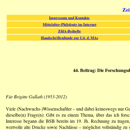
Zei
Impressum und Kontakte
Mittelalter-Philologie im Internet
ZfdA-Beihefte
Handschriftenfunde zur Lit. d. MAs
44. Beitrag: Die Forschungs
Für Brigitte Gullath (1953-2012)
Viele (Nachwuchs-)Wissenschaftler – und dabei keineswegs nur Ger
dieselbe(n) Frage(n): Gibt es zu einem Thema, über das ich fors
Interesse begann die BSB bereits im 19. Jh. Rechnung zu tragen,
wertvolle alte Drucke sowie Nachlässe – möglichst vollständig zu