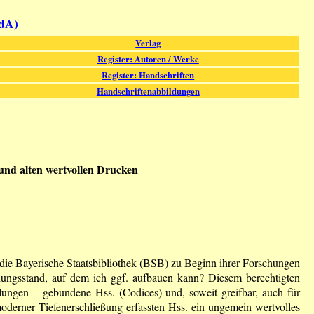
fdA)
Verlag
Register: Autoren / Werke
Register: Handschriften
Handschriftenabbildungen
und alten wertvollen Drucken
die Bayerische Staatsbibliothek (BSB) zu Beginn ihrer Forschungen
chungsstand, auf dem ich ggf. aufbauen kann? Diesem berechtigten
lungen – gebundene Hss. (Codices) und, soweit greifbar, auch für
oderner Tiefenerschließung erfassten Hss. ein ungemein wertvolles