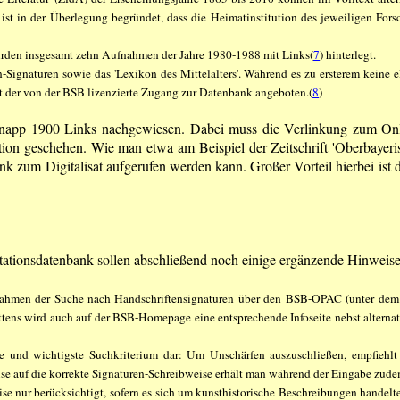
ist in der Überlegung begründet, dass die Heimatinstitution des jeweiligen Fors
 wurden insgesamt zehn Aufnahmen der Jahre 1980-1988 mit Links(
7
) hinterlegt.
Signaturen sowie das 'Lexikon des Mittelalters'. Während es zu ersterem keine ele
st der von der BSB lizenzierte Zugang zur Datenbank angeboten.(
8
)
 knapp 1900 Links nachgewiesen. Dabei muss die Verlinkung zum On
ion geschehen. Wie man etwa am Beispiel der Zeitschrift 'Oberbayeri
 zum Digitalisat aufgerufen werden kann. Großer Vorteil hierbei ist d
ntations­datenbank sollen abschließend noch einige ergänzende Hinwei
Rahmen der Suche nach Handschriftensignaturen über den BSB-OPAC (unter dem 
ttens wird auch auf der BSB-Homepage eine entsprechende Infoseite nebst altern
te und wichtigste Suchkriterium dar: Um Unschärfen auszuschließen, empfiehlt 
ise auf die korrekte Signaturen-Schreibweise erhält man während der Eingabe zud
 nur berücksichtigt, sofern es sich um kunsthistorische Beschreibungen handelt