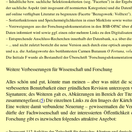
– Inhaltliche bzw. sachliche Selektionskriterien (sog. "Facetten") in der Erg
der sachliche Aspekt (mit insgesamt elf normierten Kategorien) und die Dat
auf online verfügbare Literatur zu begrenzen (Facette "Bezugswerk: Volltext").
– Sortierfunktionen und Speichermöglichkeiten in einer Merkliste sowie weite
– Verzweigungen aus der Forschungsdokumentation in den BSB-OPAC über die S
Daten informiert wird sowie ggf. einen oder mehrere Links zu den Digitalisaten 
– Entsprechende Anschluss-Recherchen innerhalb der Datenbank, u.a. über die
– ... und nicht zuletzt besticht die neue Version auch durch eine optisch ans
und u.a. die Anfangsworte des berühmtesten Carmen Buranum
O Fortuna, velu
Die Initiale F wurde als Bestandteil der Überschrift "Forschungsdokumentation"
Weitere Verbesserungen für Wissenschaft und Forschung
Alles schön und gut, könnte man meinen – aber was nützt die sc
verbesserten Benutzbarkeit einer gründlichen Revision unterzogen 
Signaturen; des Weiteren galt es, Abkürzungen im Bereich der Tite
zusammengefasst.(
5
) Die einzelnen Links zu den Images der Kärtch
Eine weitere damit verbundene Neuerung – gewissermaßen die Versio
dürfte der Fachwissenschaft und der interessierten Öffentlichkei
Forschung gibt es inzwischen folgendes attraktive Angebot:
– Insgesamt 112 Aufsätze der 'Zeitschrift für deutsches Altertum und deutsch