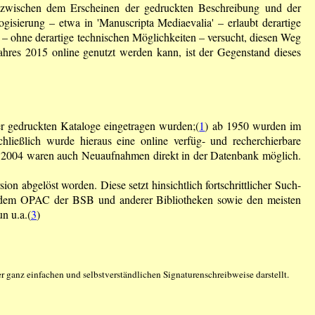
die zwischen dem Erscheinen der gedruckten Beschreibung und der
ogisierung – etwa in 'Manuscripta Mediaevalia' – erlaubt derartige
– ohne derartige technischen Möglichkeiten – versucht, diesen Weg
ahres 2015 online genutzt werden kann, ist der Gegenstand dieses
r gedruckten Kataloge eingetragen wurden;(
1
) ab 1950 wurden im
chließlich wurde hieraus eine online verfüg- und recherchierbare
 Ab 2004 waren auch Neuaufnahmen direkt in der Datenbank möglich.
n abgelöst worden. Diese setzt hinsichtlich fortschrittlicher Such-
von dem OPAC der BSB und anderer Bibliotheken sowie den meisten
n u.a.(
3
)
r ganz einfachen und selbstverständlichen Signaturenschreibweise darstellt.