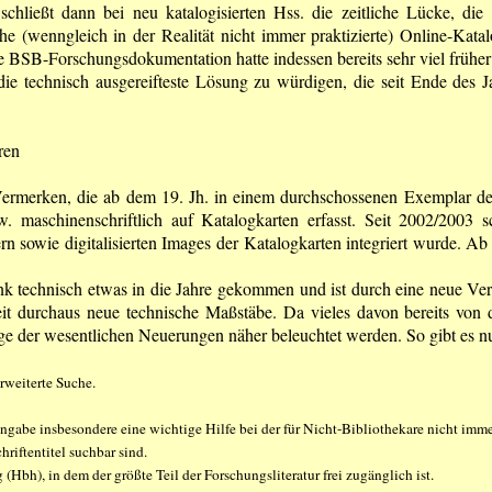
 schließt dann bei neu katalogisierten Hss. die zeitliche Lücke, 
he (wenngleich in der Rea­lität nicht immer praktizierte) Online-Katal
BSB-Forschungsdokumentation hatte indessen bereits sehr viel früher 
ie technisch ausgereifteste Lösung zu würdigen, die seit Ende des J
ren
Vermerken, die ab dem 19. Jh. in einem durchschossenen Exemplar de
 maschinenschriftlich auf Katalogkarten erfasst. Seit 2002/2003 s
ern sowie digitalisierten Images der Katalogkarten integriert wurde.
k technisch etwas in die Jahre gekommen und ist durch eine neue Versio
keit durchaus neue technische Maßstäbe. Da vieles davon bereits 
nige der wesentlichen Neuerungen näher beleuchtet werden. So gibt es nu
rweiterte Suche.
ngabe insbesondere eine wichtige Hilfe bei der für Nicht-Bibliothekare nicht imme
hriftentitel suchbar sind.
bh), in dem der größte Teil der Forschungsliteratur frei zugänglich ist.