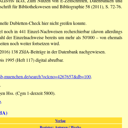
lentin Ikas
, Zum Nutzen von E-Zeitschriften, Datenbanken und
hrift für Bibliothekswesen und Bibliographie 58 (2011), S. 72-76.
nelle Dubletten-Check hier nicht greifen konnte.
l noch in 441 Einzel-Nachweisen recherchierbar (davon allerdings
e Zahl der Einzelnachweise bereits um mehr als 50'000 – von ehemals
ten noch weiter fortsetzen wird.
.7.2016) 138 ZfdA-Beiträge in der Datenbank nachgewiesen.
bis 1995 (Heft 117) digital abrufbar.
.bsb-muenchen.de/search?oclcno=4267657&db=100
.
.
gen Hss. (Cgm 1-derzeit 5800).
b
.
fdA)
Verlag
Register: Autoren / Werke