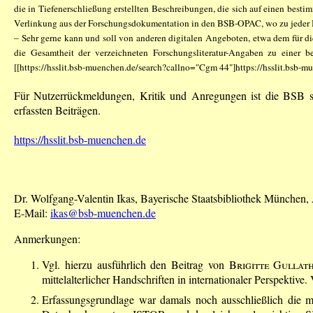
die in Tiefenerschließung erstellten Beschreibungen, die sich auf einen besti
Verlinkung aus der Forschungsdokumentation in den BSB-OPAC, wo zu jeder Hs.
– Sehr gerne kann und soll von anderen digitalen Angeboten, etwa dem für d
die Gesamtheit der verzeichneten Forschungsliteratur-Angaben zu einer 
[[https://hsslit.bsb-muenchen.de/search?callno="Cgm 44"]https://hsslit.bsb-
Für Nutzerrückmeldungen, Kritik und Anregungen ist die BSB st
erfassten Beiträgen.
https://hsslit.bsb-muenchen.de
Dr. Wolfgang-Valentin Ikas, Bayerische Staatsbibliothek München
E-Mail:
ikas@bsb-muenchen.de
Anmerkungen:
Vgl. hierzu ausführlich den Beitrag von
Brigitte Gullat
mittelalterlicher Handschriften in internationaler Perspekti
Erfassungsgrundlage war damals noch ausschließlich die 