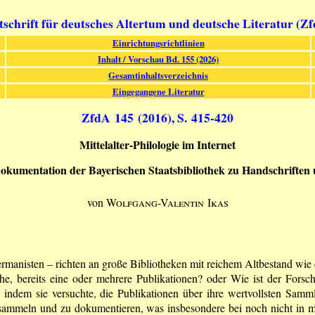
tschrift für deutsches Altertum und deutsche Literatur (Z
Einrichtungsrichtlinien
Inhalt / Vorschau Bd. 155 (2026)
Gesamtinhaltsverzeichnis
Eingegangene Literatur
ZfdA 145 (2016), S. 415-420
Mittelalter-Philologie im Internet
dokumentation der Bayerischen Staatsbibliothek zu Handschriften 
von
Wolfgang-Valentin Ikas
manisten – richten an große Bibliotheken mit reichem Altbestand wie 
che, bereits eine oder mehrere Publikationen? oder Wie ist der Fors
 indem sie versuchte, die Publikationen über ihre wertvollsten Samm
 sammeln und zu dokumentieren, was insbesondere bei noch nicht in m