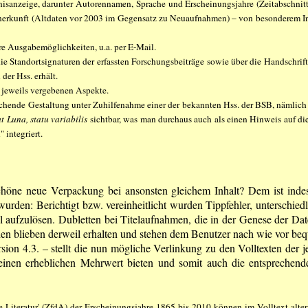
ebnisanzeige, darunter Autorennamen, Sprache und Erscheinungsjahre (Zeitabschnit
enherkunft (Altdaten vor 2003 im Gegensatz zu Neuaufnahmen) – von besonderem I
re Ausgabemöglichkeiten, u.a. per E-Mail.
tandortsignaturen der erfassten Forschungsbeiträge sowie über die Handschrifte
der Hss. erhält.
 jeweils vergebenen Aspekte.
prechende Gestaltung unter Zuhilfenahme einer der bekannten Hss. der BSB, nämlich
t Luna, statu variabilis
sichtbar, was man durchaus auch als einen Hinweis auf di
 integriert.
höne neue Verpackung bei ansonsten gleichem Inhalt? Dem ist indes
wurden: Berichtigt bzw. vereinheitlicht wurden Tippfehler, unterschi
l aufzulösen. Dubletten bei Titelaufnahmen, die in der Genese der Dat
en blieben derweil erhalten und stehen dem Benutzer nach wie vor beq
n 4.3. – stellt die nun mögliche Verlinkung zu den Volltexten der je
t einen erheblichen Mehrwert bieten und somit auch die entsprechend
e Literatur' (ZfdA) der Erscheinungsjahre 1865 bis 2010 können im Volltext alte