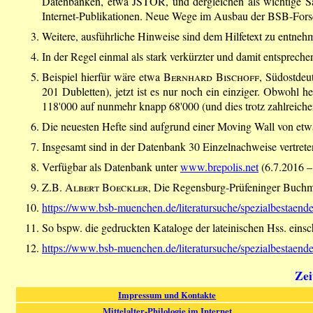
Datenbanken, etwa JSTOR, und dergleichen als wichtige Sä
Internet-Publikationen. Neue Wege im Ausbau der BSB-Forsch
Weitere, ausführliche Hinweise sind dem Hilfetext zu entnehme
In der Regel einmal als stark verkürzter und damit entsprech
Beispiel hierfür wäre etwa
Bernhard Bischoff
, Südostdeu
201 Dubletten), jetzt ist es nur noch ein einziger. Obwohl 
118'000 auf nunmehr knapp 68'000 (und dies trotz zahlreich
Die neuesten Hefte sind aufgrund einer Moving Wall von etwa
Insgesamt sind in der Datenbank 30 Einzelnachweise vertreten, 
Verfügbar als Datenbank unter
www.brepolis.net
(6.7.2016 – 
Z.B.
Albert Boeckler
, Die Regensburg-Prüfeninger Buchm
https://www.bsb-muenchen.de/literatursuche/spezialbestaend
So bspw. die gedruckten Kataloge der lateinischen Hss. eins
https://www.bsb-muenchen.de/literatursuche/spezialbestaende
Zei
Impressum und Kontakte
Mittelalter-Philologie im Internet