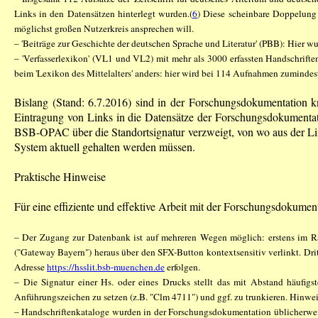
Links in den Datensätzen hinterlegt wurden.(
6
) Diese scheinbare Doppelung 
möglichst großen Nutzerkreis ansprechen will.
– 'Beiträge zur Geschichte der deutschen Sprache und Literatur' (PBB): Hier
– 'Verfasserlexikon' (VL1 und VL2) mit mehr als 3000 erfassten Handschriften-
beim 'Lexikon des Mittelalters' anders: hier wird bei 114 Aufnahmen zuminde
Bislang (Stand: 6.7.2016) sind in der Forschungsdokumentation
Eintragung von Links in die Datensätze der Forschungsdokumentat
BSB-OPAC über die Standortsignatur verzweigt, von wo aus der Link
System aktuell gehalten werden müssen.
Praktische Hinweise
Für eine effiziente und effektive Arbeit mit der Forschungsdokume
– Der Zugang zur Datenbank ist auf mehreren Wegen möglich: erstens im 
("Gateway Bayern") heraus über den SFX-Button kontextsensitiv verlinkt. Dri
Adresse
https://hsslit.bsb-muenchen.de
erfolgen.
– Die Signatur einer Hs. oder eines Drucks stellt das mit Abstand häufigs
Anführungszeichen zu setzen (z.B. "Clm 4711") und ggf. zu trunkieren. Hinwe
– Handschriftenkataloge wurden in der Forschungsdokumentation üblicherweise