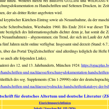
ule hinzu. Weiteres hierzu bei
Brigitte Gullath
und
Wolfgang-Va
ungsdokumentation zu Handschriften und Seltenen Drucken, in: Zeitsc
n, der als dritter Reiter angeboten wird.
end kryptischer Kärtchen-Eintrag sowie als Neuaufnahme, da der maschi
tsche Schreibschulen, Wiesbaden 1960. Bis Ende 2014 war dieser Tite
heute bezüglich des Informationsgehalts dichter denn je, hat somit di
er Neuaufnahmen) – abgenommen; ein Trend, der sich im Laufe der Arbei
 fünf Jahren nicht online verfügbar. Insgesamt sind derzeit (Stand: 6
über das Portal 'DigiZeitschriften' sind allerdings lediglich die Hefte 
so auch alle folgenden Links).
alerei des 12. und 13. Jahrhunderts, München 1924:
https://opacplus
e/handschriften-und-nachlaesse/forschungsdokumentation-handschriften
chließlich des sog. Supplements (Clm 1-29990) oder der deutschsprachi
/handschriften-und-nachlaesse/gedruckte-handschriftenkataloge-der-bs
tschrift für deutsches Altertum und deutsche Literatur (Z
Einrichtungsrichtlinien
Inhalt / Vorschau Bd. 155 (2026)