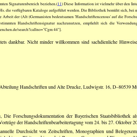
mmten Signaturenbereich beziehen.(
11
) Diese Information ist vielmehr über den Int
 die verfügbaren Kataloge aufgeführt werden. Die Bibliothek bemüht sich, bei ne
ie Arbeit der (Alt-)Germanisten bedeutsamen 'Handschriftencensus' auf die Forsc
bestimmten Handschriftensignatur nachzunutzen, empfiehlt sich die Verwendu
muenchen.de/search?callno="Cgm 44"].
ets dankbar. Nicht minder willkommen sind sachdienliche Hinweise
, Abteilung Handschriften und Alte Drucke, Ludwigstr. 16, D–80539 
h
, Die Forschungsdokumentation der Bayerischen Staatsbibliothek als 
ve. Vorträge der Handschriftenbearbeitertagung vom 24. bis 27. Oktobe
manuelle Durchsicht von Zeitschriften, Monographien und Belegexem