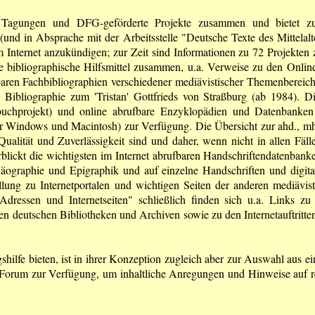
ige Tagungen und DFG-geförderte Projekte zusammen und bietet 
(und in Absprache mit der Arbeitsstelle "Deutsche Texte des Mittelalte
 Internet anzukündigen; zur Zeit sind Informationen zu 72 Projekten z
he bibliographische Hilfsmittel zusammen, u.a. Verweise zu den Onlin
en Fachbibliographien verschiedener mediävistischer Themenbereiche
te Bibliographie zum 'Tristan' Gottfrieds von Straßburg (ab 1984). 
buchprojekt) und online abrufbare Enzyklopädien und Datenbanken a
 Windows und Macintosh) zur Verfügung. Die Übersicht zur ahd., mhd. s
Qualität und Zuverlässigkeit sind und daher, wenn nicht in allen Fäl
blickt die wichtigsten im Internet abrufbaren Handschriftendatenbanken,
äographie und Epigraphik und auf einzelne Handschriften und digita
ung zu Internetportalen und wichtigen Seiten der anderen mediävist
ressen und Internetseiten" schließlich finden sich u.a. Links zu al
den deutschen Bibliotheken und Archiven sowie zu den Internetauftritte
hilfe bieten, ist in ihrer Konzeption zugleich aber zur Auswahl aus ei
Forum zur Verfügung, um inhaltliche Anregungen und Hinweise auf rele