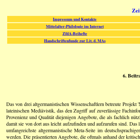
Zei
Impressum und Kontakte
Mittelalter-Philologie im Internet
ZfdA-Beihefte
Handschriftenfunde zur Lit. d. MAs
6. Beitr
Das von drei altgermanistischen Wissenschaftlern betreute Projekt 
lateinischen Mediävistik, das den Zugriff auf zuverlässige Fachinfo
Provenienz und Qualität diejenigen Angebote, die als fachlich nütz
damit sie von dort aus leicht aufzufinden und aufzurufen sind. Das l
umfangreichste altgermanistische Meta-Seite im deutschsprachige
werden. Die präsentierten Angebote, die oftmals anhand der kritis