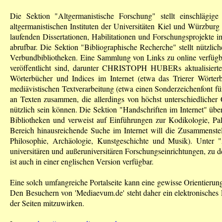
Die Sektion "Altgermanistische Forschung" stellt einschläg
altgermanistischen Instituten der Universitäten Kiel und Würzburg 
laufenden Dissertationen, Habilitationen und Forschungsprojekte im
abrufbar. Die Sektion "Bibliographische Recherche" stellt nützlic
Verbundbibliotheken. Eine Sammlung von Links zu online verfügbar
veröffentlicht sind, darunter
CHRISTOPH HUBER
s aktualisier
Wörterbücher und Indices im Internet (etwa das Trierer Wörter
mediävistischen Textverarbeitung (etwa einen Sonderzeichenfont für
an Texten zusammen, die allerdings von höchst unterschiedlicher 
nützlich sein können. Die Sektion "Handschriften im Internet" über
Bibliotheken und verweist auf Einführungen zur Kodikologie, Pal
Bereich hinausreichende Suche im Internet will die Zusammenstell
Philosophie, Archäologie, Kunstgeschichte und Musik). Unter "Ad
universitären und außeruniversitären Forschungseinrichtungen, zu 
ist auch in einer englischen Version verfügbar.
Eine solch umfangreiche Portalseite kann eine gewisse Orientierungs
Den Besuchern von 'Mediaevum.de' steht daher ein elektronisches 
der Seiten mitzuwirken.