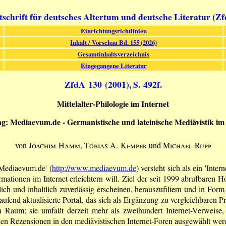
tschrift für deutsches Altertum und deutsche Literatur (Z
Einrichtungsrichtlinien
Inhalt / Vorschau Bd. 155 (2026)
Gesamtinhaltsverzeichnis
Eingegangene Literatur
ZfdA 130 (2001), S. 492f.
Mittelalter-Philologie im Internet
ag: Mediaevum.de - Germanistische und lateinische Mediävistik im
von
Joachim Hamm
,
Tobias A. Kemper
und
Michael Rupp
'Mediaevum.de' (
http://www.mediaevum.de
) versteht sich als ein 'Int
rmationen im Internet erleichtern will. Ziel der seit 1999 abrufbaren H
lich und inhaltlich zuverlässig erscheinen, herauszufiltern und in Form
aufend aktualisierte Portal, das sich als Ergänzung zu vergleichbaren Pro
n Raum; sie umfaßt derzeit mehr als zweihundert Internet-Verweise,
chen Rezensionen in den mediävistischen Internet-Foren ausgewählt wer