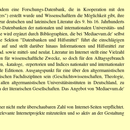
zudem eine Forschungs-Datenbank, die in Kooperation mit den
rs") erstellt wurde und Wissenschaftlern die Möglichkeit gibt, ihre
ur deutschen und lateinischen Literatur des 9. bis 16. Jahrhunderts
e-Datenbanken der nationalen und internationalen Universitäts- und
 wird ergänzt durch Bibliographien, die bei 'Mediaevum.de' selbst
Die Sektion "Datenbanken und Hilfsmittel" führt die einschlägigen
uf und stellt darüber hinaus Informationen und Hilfsmittel zur
owie mittel- und neulat. Literatur im Internet stellt eine Vielzahl
len für wissenschaftliche Zwecke, so doch für den Alltagsgebrauch
 -kataloge, -repertorien und Indices nationaler und internationaler
le Editionen. Ausgangspunkt für eine über den altgermanistischen
ischen Fachdisziplinen sein (Geschichtswissenschaften, Theologie,
len altgermanistischen Universitätsinstituten in Deutschland, zu
n der literarischen Gesellschaften. Das Angebot von 'Mediaevum.de'
ner nicht mehr überschaubaren Zahl von Internet-Seiten verpflichtet.
vante Internetprojekte mitzuteilen und so aktiv an der Gestaltung