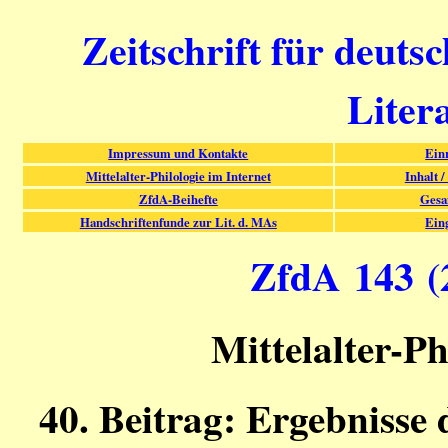
Zeitschrift für deuts
Liter
Impressum und Kontakte
Ein
Mittelalter-Philologie im Internet
Inhalt /
ZfdA-Beihefte
Gesa
Handschriftenfunde zur Lit. d. MAs
Ein
ZfdA 143 (2
Mittelalter-Ph
40. Beitrag: Ergebnisse