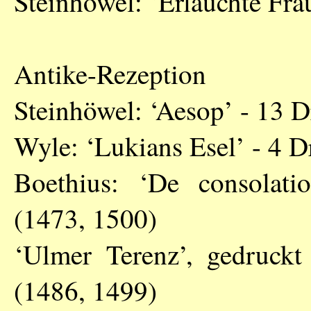
Steinhöwel: ‘Erlauchte Fra
Antike-Rezeption
Steinhöwel: ‘Aesop’ - 13 
Wyle: ‘Lukians Esel’ - 4 
Boethius: ‘De consolati
(1473, 1500)
‘Ulmer Terenz’, gedruckt
(1486, 1499)