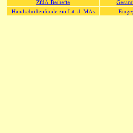
ZfdA-Beihefte
Gesamt
Handschriftenfunde zur Lit. d. MAs
Einge