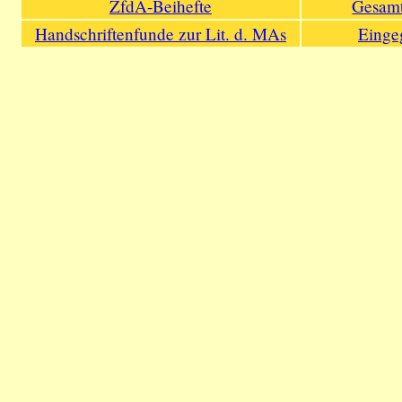
ZfdA-Beihefte
Gesamt
Handschriftenfunde zur Lit. d. MAs
Einge