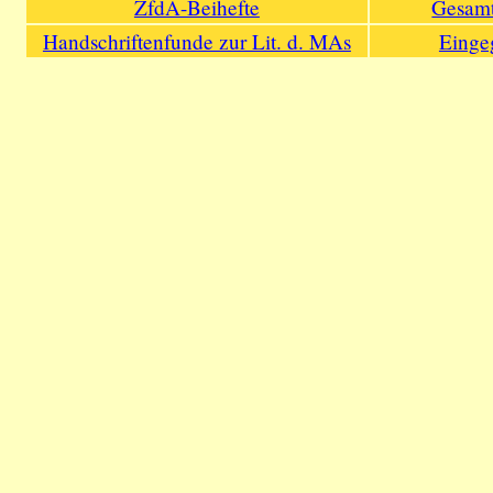
ZfdA-Beihefte
Gesamt
Handschriftenfunde zur Lit. d. MAs
Einge